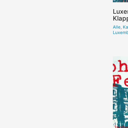
Luxe
Klap
Alle
,
Ka
Luxemb