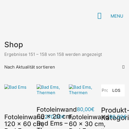
MENU
Shop
Nach
Ergebnisse 151 – 158 von 158 werden angezeigt
Aktualität
sortiert
Nach Aktualität sortieren
Suche
LOS
nach:
Fotoleinwand
Produkt
80,00
€
60 x 20 cm,
Fotoleinwand
Fotoleinwand
Kategor
270,00
€
90,00
€
Bad Ems –
120 x 60 cm,
60 x 30 cm,