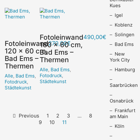
Kues
Igel
Koblenz
Solingen
Fotoleinwand
490,00
€
Fotoleinwand
270,00
€
180 x 60 cm,
Bad Ems
120 x 60 cm,
Bad Ems –
New
Bad Ems –
Thermen
York City
Thermen
Hamburg
Alle
,
Bad Ems
,
Fotodruck
,
Alle
,
Bad Ems
,
Städtekunst
Fotodruck
,
Saarbrücken
Städtekunst
Osnabrück
Frankfurt
Previous
1
2
3
…
8
am Main
9
10
11
Köln