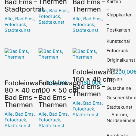
Thermen
Bad Ems –
Bad Ems –
Karten
Stadtporträt
Thermen
Alle
,
Bad Ems
,
Klappkarten
Fotodruck
,
Alle
,
Bad Ems
,
Alle
,
Bad Ems
,
Städtekunst
Fotodruck
,
Fotodruck
,
Postkarten
Städtekunst
Städtekunst
Kunstschal
Fotodruck
Originalkunst
Sterne
Fotoleinwand
290,00
160 x 40 cm,
Tassen
Fotoleinwand
Fotoleinwand
130,00
€
160,00
€
Bad Ems –
Gutscheine
80 x 40 cm,
100 x 50 cm,
Thermen
Bad Ems –
Bad Ems –
Geschenkbo
Alle
,
Bad Ems
,
Thermen
Thermen
Städtekunst
Fotodruck
,
Alle
,
Bad Ems
,
Alle
,
Bad Ems
,
Amrum,
Städtekunst
Fotodruck
,
Fotodruck
,
Nordseeinsel
Städtekunst
Städtekunst
Bernkastel