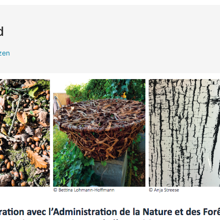
d
zen